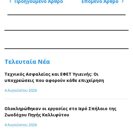
Πλοήγηση
Προηγούμενο Άρθρο
Επόμενο Άρθρο
άρθρων
Previous
Next
Post
Post
Τελευταία Νέα
Τεχνικός Ασφαλείας και ΕΦΕΤ Υγιεινής: Οι
υποχρεώσεις που αφορούν κάθε επιχείρηση
4 Αυγούστου 2026
Ολοκληρώθηκαν οι εργασίες στο Ιερό Σπήλαιο της
Ζωοδόχου Πηγής Καλλιφύτου
4 Αυγούστου 2026