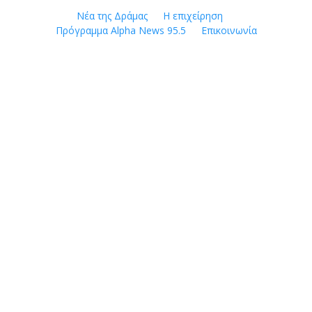
Skip
Νέα της Δράμας
Η επιχείρηση
to
Πρόγραμμα Alpha News 95.5
Επικοινωνία
content