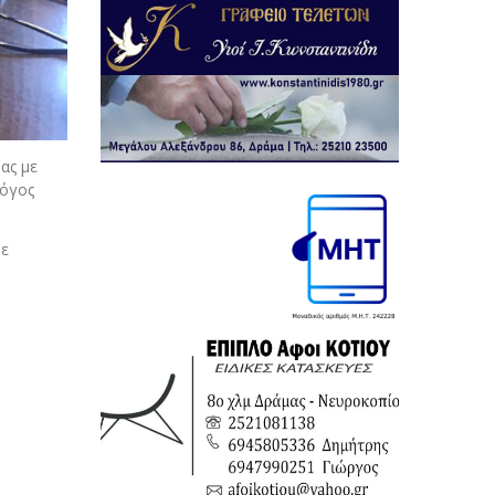
ας με
λόγος
με