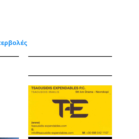
περβολές