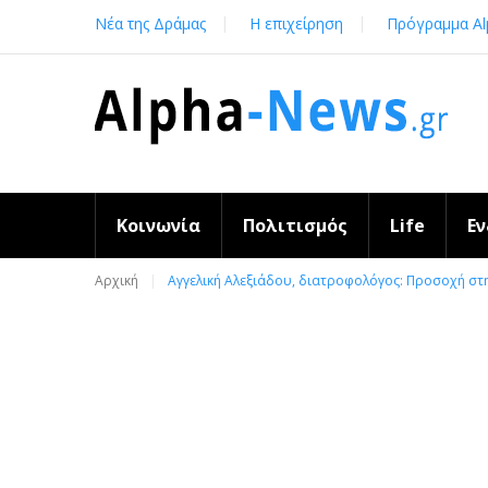
Skip
Νέα της Δράμας
Η επιχείρηση
Πρόγραμμα Al
to
content
Κοινωνία
Πολιτισμός
Life
Ε
Αρχική
Αγγελική Αλεξιάδου, διατροφολόγος: Προσοχή στ