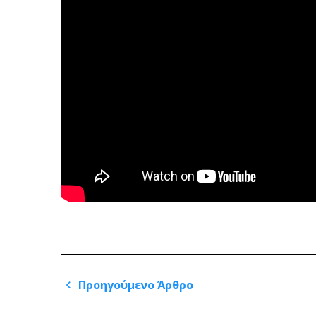
Πλοήγηση
Προηγούμενο Άρθρο
άρθρων
Previous