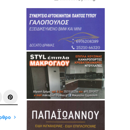
e+
inkedIn
Pinterest
ρθρο
Next