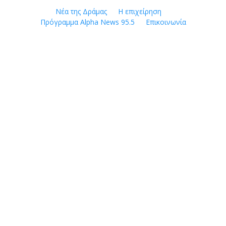
Skip
Νέα της Δράμας
Η επιχείρηση
to
Πρόγραμμα Alpha News 95.5
Επικοινωνία
content