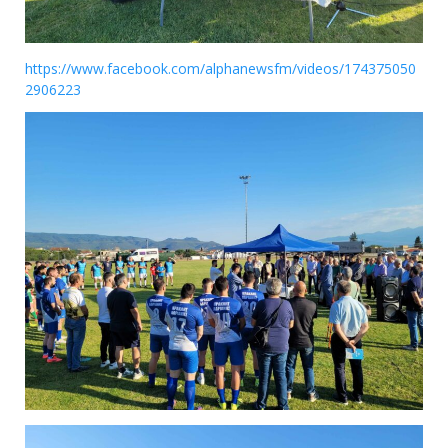
https://www.facebook.com/alphanewsfm/videos/174375050
2906223