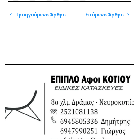
Πλοήγηση
Προηγούμενο Άρθρο
Επόμενο Άρθρο
άρθρων
Previous
Next
Post
Post