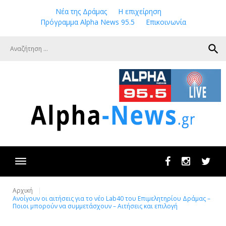
Skip
Νέα της Δράμας
Η επιχείρηση
to
Πρόγραμμα Alpha News 95.5
Επικοινωνία
content
search
Facebook
Instagram
Twit
Αρχική
Ανοίγουν οι αιτήσεις για το νέο Lab40 του Επιμελητηρίου Δράμας –
Ποιοι μπορούν να συμμετάσχουν – Αιτήσεις και επιλογή