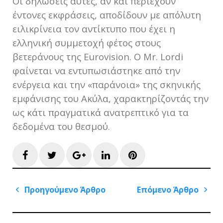
Οι δηλώσεις αυτές, αν και περιέχουν
έντονες εκφράσεις, αποδίδουν με απόλυτη
ειλικρίνεια τον αντίκτυπο που έχει η
ελληνική συμμετοχή φέτος στους
βετεράνους της Eurovision. Ο Mr. Lordi
φαίνεται να εντυπωσιάστηκε από την
ενέργεια και την «παράνοια» της σκηνικής
εμφάνισης του Ακύλα, χαρακτηρίζοντάς την
ως κάτι πραγματικά ανατρεπτικό για τα
δεδομένα του θεσμού.
Facebook
Twitter
Google+
LinkedIn
Pinterest
Πλοήγηση
Προηγούμενο Άρθρο
Επόμενο Άρθρο
άρθρων
Previous
Next
Post
Post