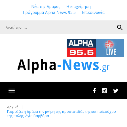
Skip
Νέα της Δράμας
Η επιχείρηση
to
Πρόγραμμα Alpha News 95.5
Επικοινωνία
content
search
Facebook
Instagram
Twit
Αρχική
Γιορτάζει η Δράμα την μνήμη της προστάτιδάς της και πολιούχου
της πόλης, Αγία Βαρβάρα