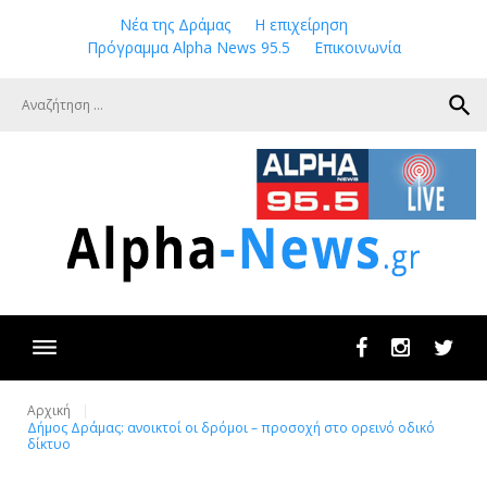
Skip
Νέα της Δράμας
Η επιχείρηση
to
Πρόγραμμα Alpha News 95.5
Επικοινωνία
content
search
Facebook
Instagram
Twit
Αρχική
Δήμος Δράμας: ανοικτοί οι δρόμοι – προσοχή στο ορεινό οδικό
δίκτυο