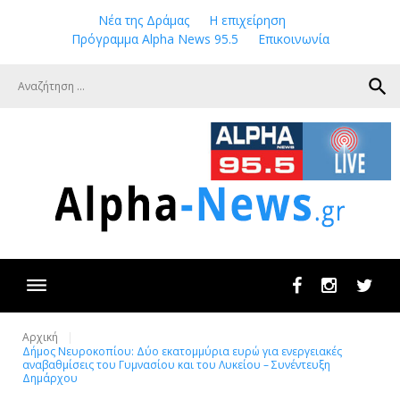
Skip
Νέα της Δράμας
Η επιχείρηση
to
Πρόγραμμα Alpha News 95.5
Επικοινωνία
content
search
Facebook
Instagram
Twit
Αρχική
Δήμος Νευροκοπίου: Δύο εκατομμύρια ευρώ για ενεργειακές
αναβαθμίσεις του Γυμνασίου και του Λυκείου – Συνέντευξη
Δημάρχου