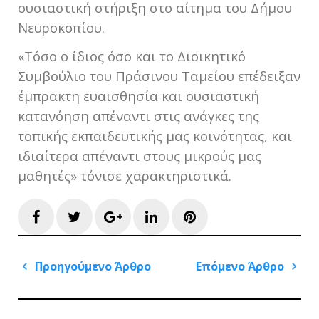
ουσιαστική στήριξη στο αίτημα του Δήμου
Νευροκοπίου.
«Τόσο ο ίδιος όσο και το Διοικητικό
Συμβούλιο του Πράσινου Ταμείου επέδειξαν
έμπρακτη ευαισθησία και ουσιαστική
κατανόηση απέναντι στις ανάγκες της
τοπικής εκπαιδευτικής μας κοινότητας, και
ιδιαίτερα απέναντι στους μικρούς μας
μαθητές» τόνισε χαρακτηριστικά.
Facebook
Twitter
Google+
LinkedIn
Pinterest
Πλοήγηση
Προηγούμενο Άρθρο
Επόμενο Άρθρο
άρθρων
Previous
Next
Post
Post