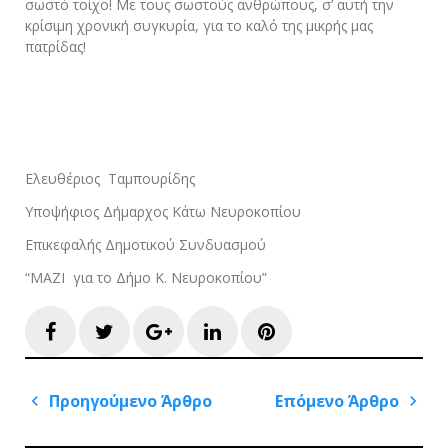
σωστό τοίχο! Με τους σωστούς ανθρώπους, σ’ αυτή την
κρίσιμη χρονική συγκυρία, για το καλό της μικρής μας
πατρίδας!
Ελευθέριος Ταμπουρίδης
Υποψήφιος Δήμαρχος Κάτω Νευροκοπίου
Επικεφαλής Δημοτικού Συνδυασμού
“ΜΑΖΙ για το Δήμο Κ. Νευροκοπίου”
Facebook
Twitter
Google+
LinkedIn
Pinterest
Πλοήγηση
Προηγούμενο Άρθρο
Επόμενο Άρθρο
άρθρων
Previous
Next