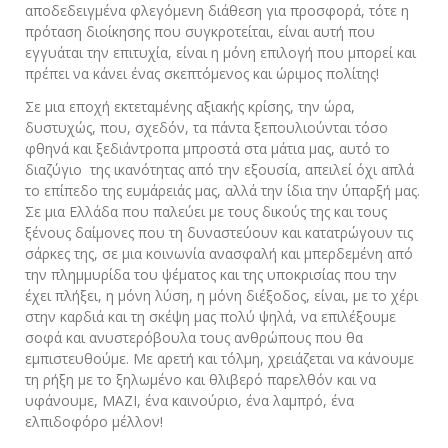
αποδεδειγμένα φλεγόμενη διάθεση για προσφορά, τότε η
πρόταση διοίκησης που συγκροτείται, είναι αυτή που
εγγυάται την επιτυχία, είναι η μόνη επιλογή που μπορεί και
πρέπει να κάνει ένας σκεπτόμενος και ώριμος πολίτης!
Σε μια εποχή εκτεταμένης αξιακής κρίσης, την ώρα,
δυστυχώς, που, σχεδόν, τα πάντα ξεπουλιούνται τόσο
φθηνά και ξεδιάντροπα μπροστά στα μάτια μας, αυτό το
διαζύγιο της ικανότητας από την εξουσία, απειλεί όχι απλά
το επίπεδο της ευμάρειάς μας, αλλά την ίδια την ύπαρξή μας.
Σε μια Ελλάδα που παλεύει με τους δικούς της και τους
ξένους δαίμονες που τη δυναστεύουν και κατατρώγουν τις
σάρκες της, σε μια κοινωνία ανασφαλή και μπερδεμένη από
την πλημμυρίδα του ψέματος και της υποκρισίας που την
έχει πλήξει, η μόνη λύση, η μόνη διέξοδος, είναι, με το χέρι
στην καρδιά και τη σκέψη μας πολύ ψηλά, να επιλέξουμε
σοφά και ανυστερόβουλα τους ανθρώπους που θα
εμπιστευθούμε. Με αρετή και τόλμη, χρειάζεται να κάνουμε
τη ρήξη με το ξηλωμένο και θλιβερό παρελθόν και να
υφάνουμε, ΜΑΖΙ, ένα καινούριο, ένα λαμπρό, ένα
ελπιδοφόρο μέλλον!