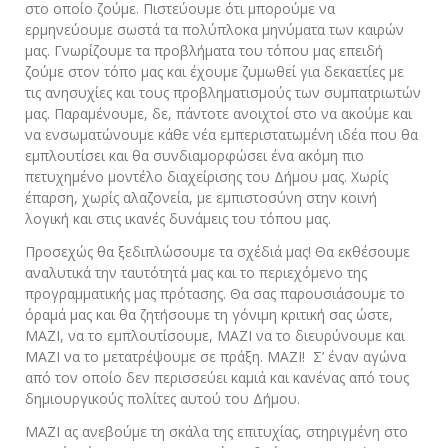
στο οποίο ζούμε. Πιστεύουμε ότι μπορούμε να
ερμηνεύουμε σωστά τα πολύπλοκα μηνύματα των καιρών
μας. Γνωρίζουμε τα προβλήματα του τόπου μας επειδή
ζούμε στον τόπο μας και έχουμε ζυμωθεί για δεκαετίες με
τις ανησυχίες και τους προβληματισμούς των συμπατριωτών
μας. Παραμένουμε, δε, πάντοτε ανοιχτοί στο να ακούμε και
να ενσωματώνουμε κάθε νέα εμπεριστατωμένη ιδέα που θα
εμπλουτίσει και θα συνδιαμορφώσει ένα ακόμη πιο
πετυχημένο μοντέλο διαχείρισης του Δήμου μας. Χωρίς
έπαρση, χωρίς αλαζονεία, με εμπιστοσύνη στην κοινή
λογική και στις ικανές δυνάμεις του τόπου μας.
Προσεχώς θα ξεδιπλώσουμε τα σχέδιά μας! Θα εκθέσουμε
αναλυτικά την ταυτότητά μας και το περιεχόμενο της
προγραμματικής μας πρότασης. Θα σας παρουσιάσουμε το
όραμά μας και θα ζητήσουμε τη γόνιμη κριτική σας ώστε,
ΜΑΖΙ, να το εμπλουτίσουμε, ΜΑΖΙ να το διευρύνουμε και
ΜΑΖΙ να το μετατρέψουμε σε πράξη. ΜΑΖΙ! Σ’ έναν αγώνα
από τον οποίο δεν περισσεύει καμιά και κανένας από τους
δημιουργικούς πολίτες αυτού του Δήμου.
ΜΑΖΙ ας ανεβούμε τη σκάλα της επιτυχίας, στηριγμένη στο