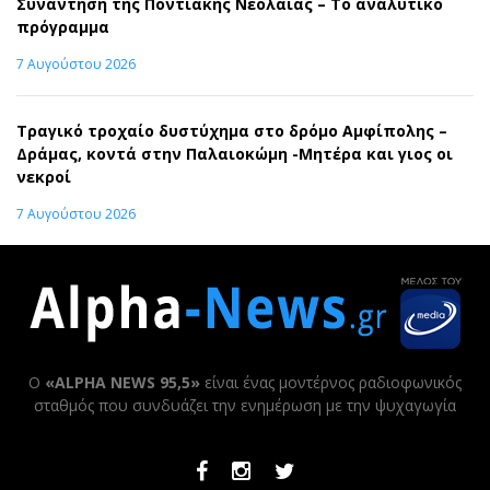
Συνάντηση της Ποντιακής Νεολαίας – Το αναλυτικό
πρόγραμμα
7 Αυγούστου 2026
Τραγικό τροχαίο δυστύχημα στο δρόμο Αμφίπολης –
Δράμας, κοντά στην Παλαιοκώμη -Μητέρα και γιος οι
νεκροί
7 Αυγούστου 2026
Ο
«ALPHA NEWS 95,5»
είναι ένας μοντέρνος ραδιοφωνικός
σταθμός που συνδυάζει την ενημέρωση με την ψυχαγωγία
Facebook
Instagram
Twitter