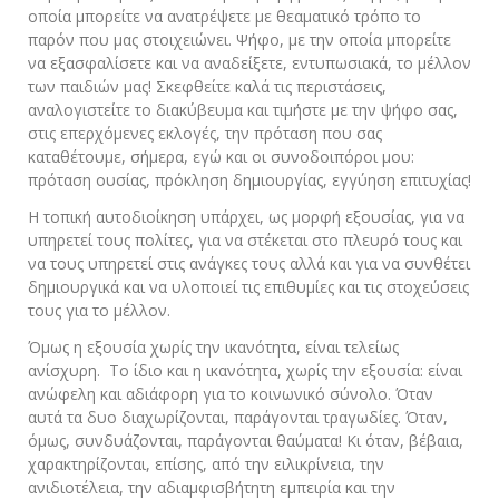
οποία μπορείτε να ανατρέψετε με θεαματικό τρόπο το
παρόν που μας στοιχειώνει. Ψήφο, με την οποία μπορείτε
να εξασφαλίσετε και να αναδείξετε, εντυπωσιακά, το μέλλον
των παιδιών μας! Σκεφθείτε καλά τις περιστάσεις,
αναλογιστείτε το διακύβευμα και τιμήστε με την ψήφο σας,
στις επερχόμενες εκλογές, την πρόταση που σας
καταθέτουμε, σήμερα, εγώ και οι συνοδοιπόροι μου:
πρόταση ουσίας, πρόκληση δημιουργίας, εγγύηση επιτυχίας!
Η τοπική αυτοδιοίκηση υπάρχει, ως μορφή εξουσίας, για να
υπηρετεί τους πολίτες, για να στέκεται στο πλευρό τους και
να τους υπηρετεί στις ανάγκες τους αλλά και για να συνθέτει
δημιουργικά και να υλοποιεί τις επιθυμίες και τις στοχεύσεις
τους για το μέλλον.
Όμως η εξουσία χωρίς την ικανότητα, είναι τελείως
ανίσχυρη. Το ίδιο και η ικανότητα, χωρίς την εξουσία: είναι
ανώφελη και αδιάφορη για το κοινωνικό σύνολο. Όταν
αυτά τα δυο διαχωρίζονται, παράγονται τραγωδίες. Όταν,
όμως, συνδυάζονται, παράγονται θαύματα! Κι όταν, βέβαια,
χαρακτηρίζονται, επίσης, από την ειλικρίνεια, την
ανιδιοτέλεια, την αδιαμφισβήτητη εμπειρία και την