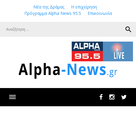
Skip
Νέα της Δράμας
Η επιχείρηση
to
Πρόγραμμα Alpha News 95.5
Επικοινωνία
content
search
Facebook
Instagram
Twit