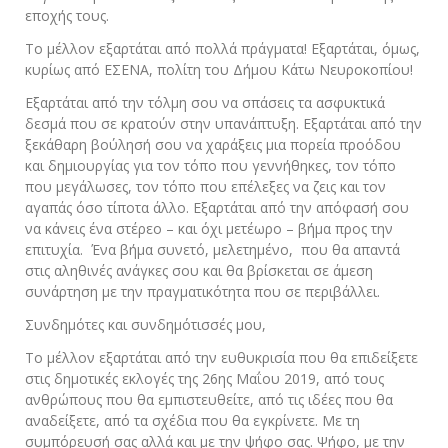
εποχής τους.
Το μέλλον εξαρτάται από πολλά πράγματα! Εξαρτάται, όμως,
κυρίως από ΕΣΕΝΑ, πολίτη του Δήμου Κάτω Νευροκοπίου!
Εξαρτάται από την τόλμη σου να σπάσεις τα ασφυκτικά
δεσμά που σε κρατούν στην υπανάπτυξη. Εξαρτάται από την
ξεκάθαρη βούλησή σου να χαράξεις μια πορεία προόδου
και δημιουργίας για τον τόπο που γεννήθηκες, τον τόπο
που μεγάλωσες, τον τόπο που επέλεξες να ζεις και τον
αγαπάς όσο τίποτα άλλο. Εξαρτάται από την απόφασή σου
να κάνεις ένα στέρεο – και όχι μετέωρο – βήμα προς την
επιτυχία. Ένα βήμα συνετό, μελετημένο, που θα απαντά
στις αληθινές ανάγκες σου και θα βρίσκεται σε άμεση
συνάρτηση με την πραγματικότητα που σε περιβάλλει.
Συνδημότες και συνδημότισσές μου,
Το μέλλον εξαρτάται από την ευθυκρισία που θα επιδείξετε
στις δημοτικές εκλογές της 26ης Μαΐου 2019, από τους
ανθρώπους που θα εμπιστευθείτε, από τις ιδέες που θα
αναδείξετε, από τα σχέδια που θα εγκρίνετε. Με τη
συμπόρευσή σας αλλά και με την ψήφο σας. Ψήφο, με την