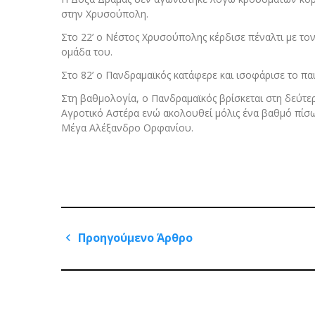
στην Χρυσούπολη.
Στο 22’ ο Νέστος Χρυσούπολης κέρδισε πέναλτι με τον
ομάδα του.
Στο 82’ ο Πανδραμαϊκός κατάφερε και ισοφάρισε το παι
Στη βαθμολογία, ο Πανδραμαϊκός βρίσκεται στη δεύτ
Αγροτικό Αστέρα ενώ ακολουθεί μόλις ένα βαθμό πίσω
Μέγα Αλέξανδρο Ορφανίου.
Πλοήγηση
Προηγούμενο Άρθρο
άρθρων
Previous
Post