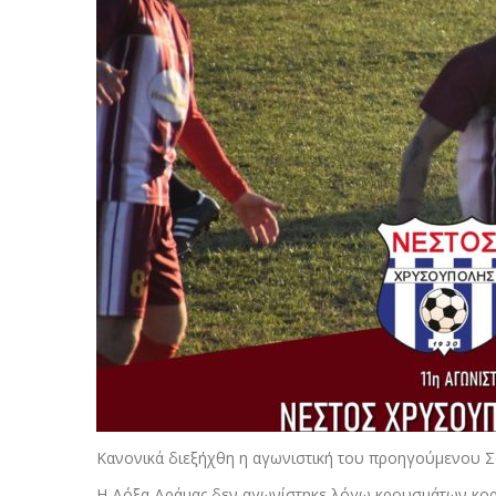
Κανονικά διεξήχθη η αγωνιστική του προηγούμενου Σα
Η Δόξα Δράμας δεν αγωνίστηκε λόγω κρουσμάτων κορο