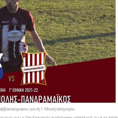
ββατοκύριακου για τη Γ Εθνική κατηγορία.
νοιού ενώ ο Πανδραμαϊκός αναδείχτηκε ισόπαλος(1-1) με το Νέστ