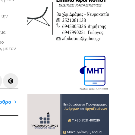
 την
σμα.
ρο
, με τον
e+
inkedIn
Pinterest
ρθρο
Next
Post