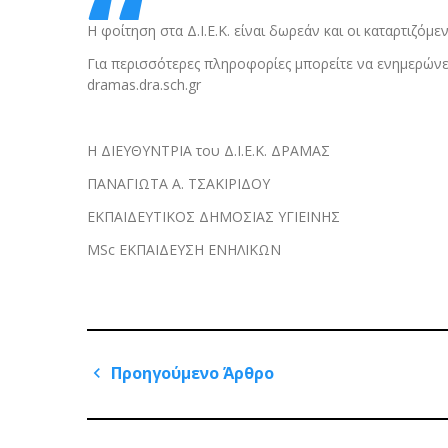
Η φοίτηση στα Δ.Ι.Ε.Κ. είναι δωρεάν και οι καταρτιζό
Για περισσότερες πληροφορίες μπορείτε να ενημερώνεστ
dramas.dra.sch.gr
Η ΔΙΕΥΘΥΝΤΡΙΑ του Δ.Ι.Ε.Κ. ΔΡΑΜΑΣ
ΠΑΝΑΓΙΩΤΑ Α. ΤΣΑΚΙΡΙΔΟΥ
ΕΚΠΑΙΔΕΥΤΙΚΟΣ ΔΗΜΟΣΙΑΣ ΥΓΙΕΙΝΗΣ
MSc ΕΚΠΑΙΔΕΥΣΗ ΕΝΗΛΙΚΩΝ
Πλοήγηση
Προηγούμενο Άρθρο
άρθρων
Previous
Post