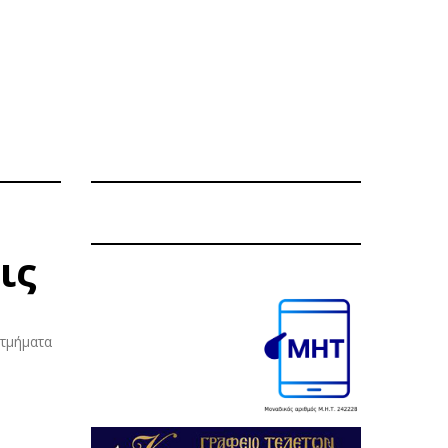
ις
 τμήματα