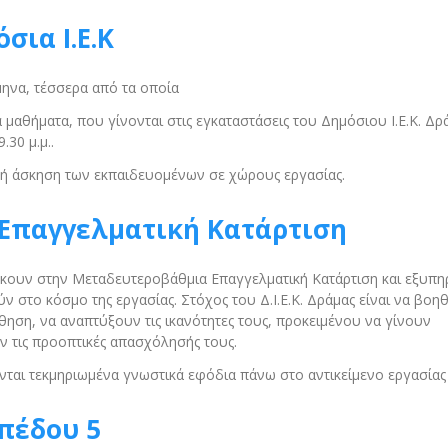
σια Ι.Ε.Κ
μηνα, τέσσερα από τα οποία
 μαθήματα, που γίνονται στις εγκαταστάσεις του Δημόσιου Ι.Ε.Κ. Δρ
.30 μ.μ..
ική άσκηση των εκπαιδευομένων σε χώρους εργασίας.
Επαγγελματική Κατάρτιση
νήκουν στην Μεταδευτεροβάθμια Επαγγελματική Κατάρτιση και εξυπ
 στο κόσμο της εργασίας. Στόχος του Δ.Ι.Ε.Κ. Δράμας είναι να βοη
άθηση, να αναπτύξουν τις ικανότητες τους, προκειμένου να γίνουν
ν τις προοπτικές απασχόλησής τους.
νται τεκμηριωμένα γνωστικά εφόδια πάνω στο αντικείμενο εργασίας 
πέδου 5