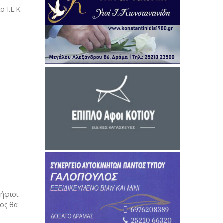
 Ι.Ε.Κ.
ψήφιοι
ος θα