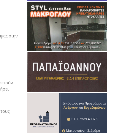
άμας στην
ηρετούν
θήσει
τους.