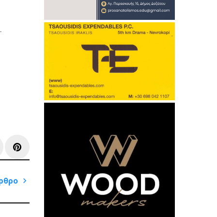
-
e+
inkedIn
Pinterest
ρθρο
Next
Post