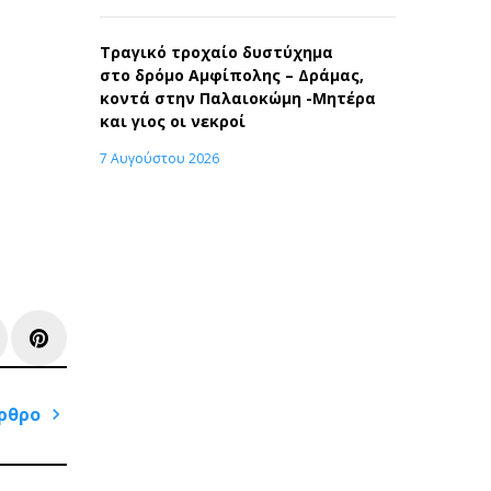
Τραγικό τροχαίο δυστύχημα
στο δρόμο Αμφίπολης – Δράμας,
κοντά στην Παλαιοκώμη -Μητέρα
και γιος οι νεκροί
7 Αυγούστου 2026
e+
inkedIn
Pinterest
ρθρο
Next
Post