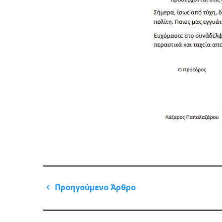
Πλοήγηση
Προηγούμενο Άρθρο
άρθρων
Previous
Post