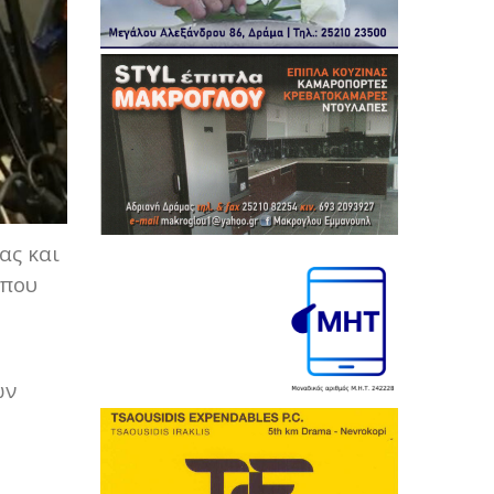
ας και
 που
ων