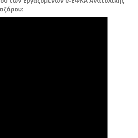
ου των Εργαζομένων e-ΕΦΚΑ Ανατολικής
αζάρου: