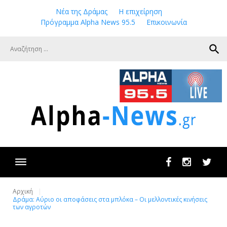
Skip
Νέα της Δράμας
Η επιχείρηση
to
Πρόγραμμα Alpha News 95.5
Επικοινωνία
content
search
Facebook
Instagram
Twit
Αρχική
Δράμα: Αύριο οι αποφάσεις στα μπλόκα – Οι μελλοντικές κινήσεις
των αγροτών