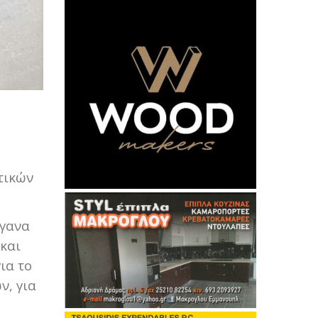
τικών
ργανα
 και
ια το
ν, για