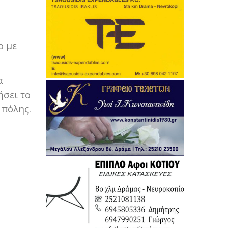
ο με
α
ήσει το
 πόλης.