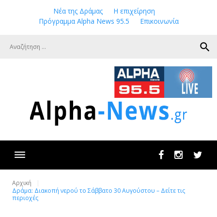
Skip
Νέα της Δράμας
Η επιχείρηση
to
Πρόγραμμα Alpha News 95.5
Επικοινωνία
content
search
Facebook
Instagram
Twit
Αρχική
Δράμα: Διακοπή νερού το Σάββατο 30 Αυγούστου – Δείτε τις
περιοχές