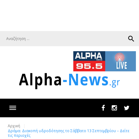
search
Facebook
Instagram
Twit
Αρχική
Δράμα: Διακοπή υδροδότησης το Σάββατο 13 Σεπτεμβρίου – Δείτε
τις περιοχές