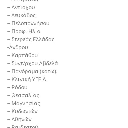
– Αντιόχου
– Λευκάδος
– Πελοποννήσου
– Προφ. Ηλία
– Στερεάς Ελλάδας
-΄Ανδρου
– Καρπάθου
– Συντ/ρχου Αβδελά
– Πανόραμα (κάτω).
– Κλινική ΥΓΕΙΑ
– Ρόδου
– Θεσσαλίας
– Μαγνησίας
– Κυδωνιών
– Αθηνών
– Ραιδεστού