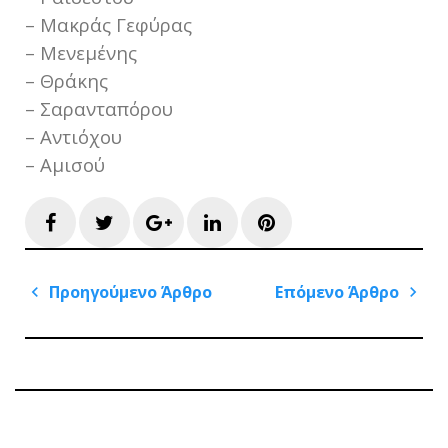
– Μακράς Γεφύρας
– Μενεμένης
– Θράκης
– Σαρανταπόρου
– Αντιόχου
– Αμισού
Facebook
Twitter
Google+
LinkedIn
Pinterest
Πλοήγηση
Προηγούμενο Άρθρο
Επόμενο Άρθρο
άρθρων
Previous
Next
Post
Post