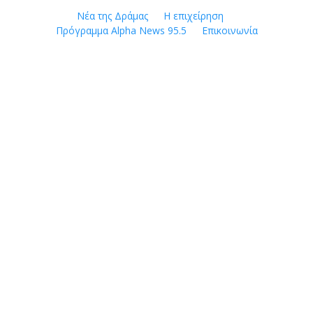
Skip
Νέα της Δράμας
Η επιχείρηση
to
Πρόγραμμα Alpha News 95.5
Επικοινωνία
content