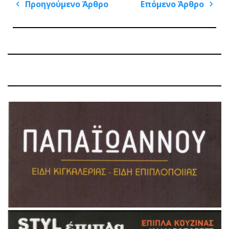
Πλοήγηση
Προηγούμενο Άρθρο
Επόμενο Άρθρο
άρθρων
Previous
Next
Post
Post