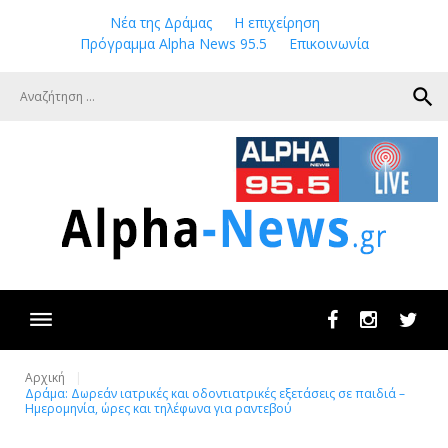
Skip
Νέα της Δράμας
Η επιχείρηση
to
Πρόγραμμα Alpha News 95.5
Επικοινωνία
content
search
Facebook
Instagram
Twit
Αρχική
Δράμα: Δωρεάν ιατρικές και οδοντιατρικές εξετάσεις σε παιδιά –
Ημερομηνία, ώρες και τηλέφωνα για ραντεβού