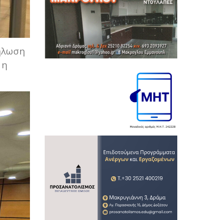
ήλωση
 η