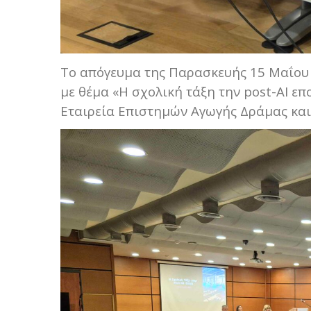
Το απόγευμα της Παρασκευής 15 Μαΐου
με θέμα «Η σχολική τάξη την post-AI επ
Εταιρεία Επιστημών Αγωγής Δράμας και