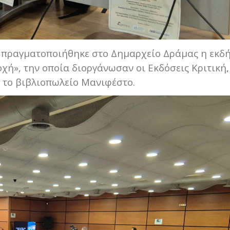
 πραγματοποιήθηκε στο Δημαρχείο Δράμας η εκδ
οχή», την οποία διοργάνωσαν οι Εκδόσεις Κριτική,
 το βιβλιοπωλείο Μανιφέστο.