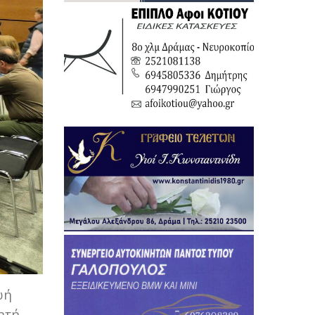
ωή
ητή