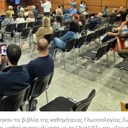
ηκαν τα βιβλία της καθηγήτριας Γλωσσολογίας Ζ
αι μαθαίνοντας γλώσσα με το ChatGPT» και «Τεχν