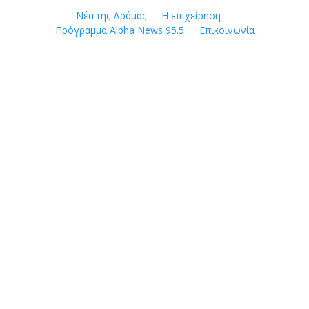
Skip
Νέα της Δράμας
Η επιχείρηση
to
Πρόγραμμα Alpha News 95.5
Επικοινωνία
content