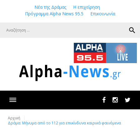
Skip
Νέα της Δράμας
Η επιχείρηση
to
Πρόγραμμα Alpha News 95.5
Επικοινωνία
content
search
Facebook
Instagram
Twit
Αρχική
Δράμα: Μήνυμα από το 112 για επικίνδυνα καιρικά φαινόμενα