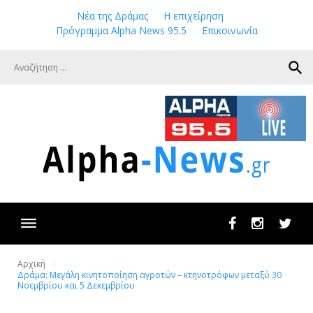
Skip
Νέα της Δράμας
Η επιχείρηση
to
Πρόγραμμα Alpha News 95.5
Επικοινωνία
content
search
Facebook
Instagram
Twit
Αρχική
Δράμα: Μεγάλη κινητοποίηση αγροτών – κτηνοτρόφων μεταξύ 30
Νοεμβρίου και 5 Δεκεμβρίου