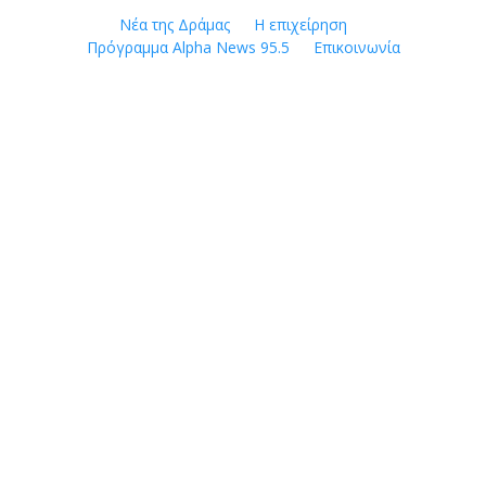
Skip
Νέα της Δράμας
Η επιχείρηση
to
Πρόγραμμα Alpha News 95.5
Επικοινωνία
content