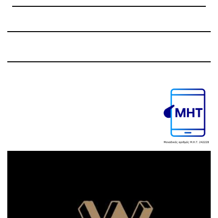
Previous
Next
Post
Post