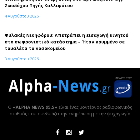
Ζωοδόχου Πηγής Καλλιφύτου
4 Αυγούστου 2026
Φυλακές Νικηφόρου: Απετράπει η εισαγωγή κινητού
στο σωφρονιστικό κατάστημα – Ήταν κρυμμένο σε
τουαλέτα το νοσοκομείου
3 Αυγούστου 2026
Ο
«ALPHA NEWS 95,5»
είναι ένας μοντέρνος ραδιοφωνικός
σταθμός που συνδυάζει την ενημέρωση με την ψυχαγωγία
Facebook
Instagram
Twitter