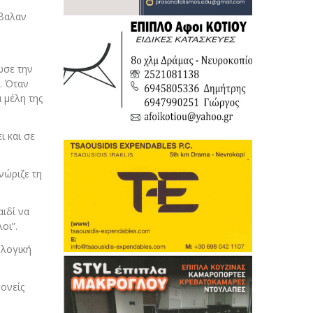
έβαλαν
ωσε την
. Όταν
 μέλη της
ι και σε
νώριζε τη
αιδί να
οι”.
ολογική
γονείς