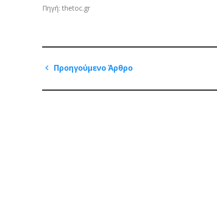
Πηγή: thetoc.gr
Πλοήγηση
Προηγούμενο Άρθρο
άρθρων
Previous
Post