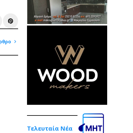
e+
inkedIn
Pinterest
ρθρο
Next
Post
Τελευταία Νέα