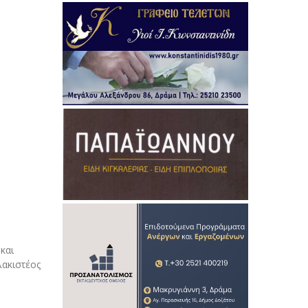
και
λακιστέος