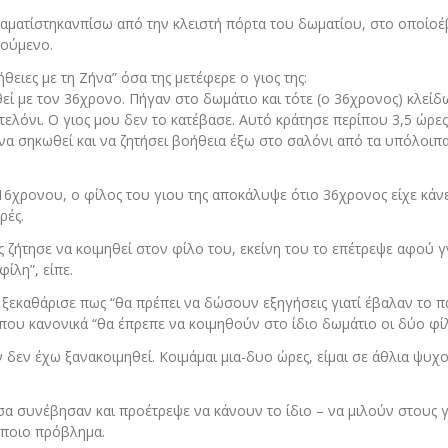
ραματίστηκανπίσω από την κλειστή πόρτα του δωματίου, στο οποίο
ρούμενο.
ειες με τη Ζήνα” όσα της μετέφερε ο γιος της:
ηθεί με τον 36χρονο. Πήγαν στο δωμάτιο και τότε (ο 36χρονος) κλείδ
τελόνι. Ο γιος μου δεν το κατέβασε. Αυτό κράτησε περίπου 3,5 ώρες
να σηκωθεί και να ζητήσει βοήθεια έξω στο σαλόνι από τα υπόλοιπα
16χρονου, ο φίλος του γιου της αποκάλυψε ότιο 36χρονος είχε κάνε
ρές.
ς ζήτησε να κοιμηθεί στον φίλο του, εκείνη του το επέτρεψε αφού γ
ίλη”, είπε.
 ξεκαθάρισε πως “θα πρέπει να δώσουν εξηγήσεις γιατί έβαλαν το π
 που κανονικά “θα έπρεπε να κοιμηθούν στο ίδιο δωμάτιο οι δύο φίλ
δεν έχω ξανακοιμηθεί. Κοιμάμαι μια-δυο ώρες, είμαι σε άθλια ψυχ
όσα συνέβησαν και προέτρεψε να κάνουν το ίδιο – να μιλούν στους 
άποιο πρόβλημα.