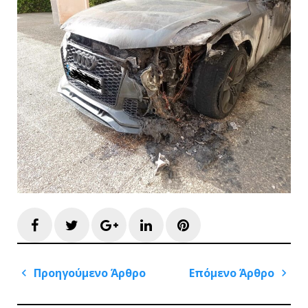
Facebook
Twitter
Google+
LinkedIn
Pinterest
Πλοήγηση
Προηγούμενο Άρθρο
Επόμενο Άρθρο
άρθρων
Previous
Next