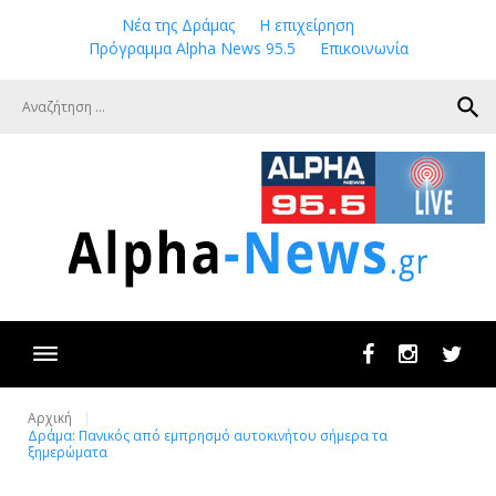
Skip
Νέα της Δράμας
Η επιχείρηση
to
Πρόγραμμα Alpha News 95.5
Επικοινωνία
content
search
Facebook
Instagram
Twit
Αρχική
Δράμα: Πανικός από εμπρησμό αυτοκινήτου σήμερα τα
ξημερώματα