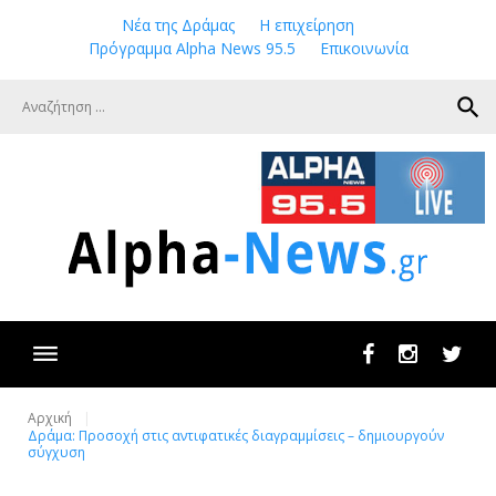
Skip
Νέα της Δράμας
Η επιχείρηση
to
Πρόγραμμα Alpha News 95.5
Επικοινωνία
content
search
Facebook
Instagram
Twit
Αρχική
Δράμα: Προσοχή στις αντιφατικές διαγραμμίσεις – δημιουργούν
σύγχυση