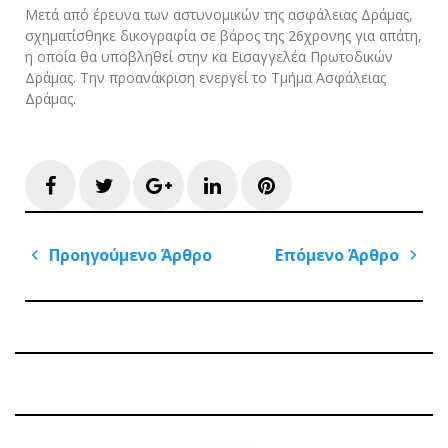
Μετά από έρευνα των αστυνομικών της ασφάλειας Δράμας,
σχηματίσθηκε δικογραφία σε βάρος της 26χρονης για απάτη,
η οποία θα υποβληθεί στην κα Εισαγγελέα Πρωτοδικών
Δράμας. Την προανάκριση ενεργεί το Τμήμα Ασφάλειας
Δράμας.
Facebook
Twitter
Google+
LinkedIn
Pinterest
Πλοήγηση
Προηγούμενο Άρθρο
Επόμενο Άρθρο
άρθρων
Previous
Next
Post
Post