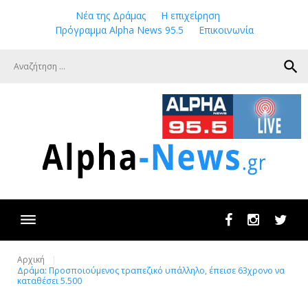
Skip
Νέα της Δράμας
Η επιχείρηση
to
Πρόγραμμα Alpha News 95.5
Επικοινωνία
content
search
Facebook
Instagram
Twit
Αρχική
Δράμα: Προσποιούμενος τραπεζικό υπάλληλο, έπεισε 63χρονο να
καταθέσει 5.500