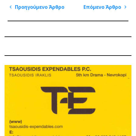
Πλοήγηση
Προηγούμενο Άρθρο
Επόμενο Άρθρο
άρθρων
Previous
Next
Post
Post