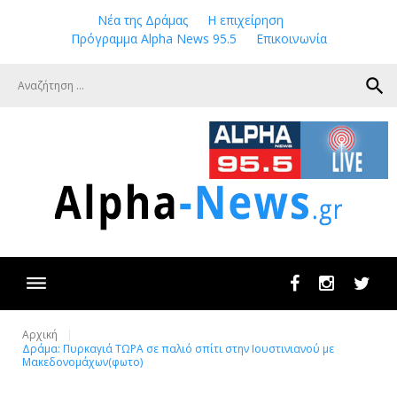
Skip
Νέα της Δράμας
Η επιχείρηση
to
Πρόγραμμα Alpha News 95.5
Επικοινωνία
content
search
Facebook
Instagram
Twit
Αρχική
Δράμα: Πυρκαγιά ΤΩΡΑ σε παλιό σπίτι στην Ιουστινιανού με
Μακεδονομάχων(φωτο)