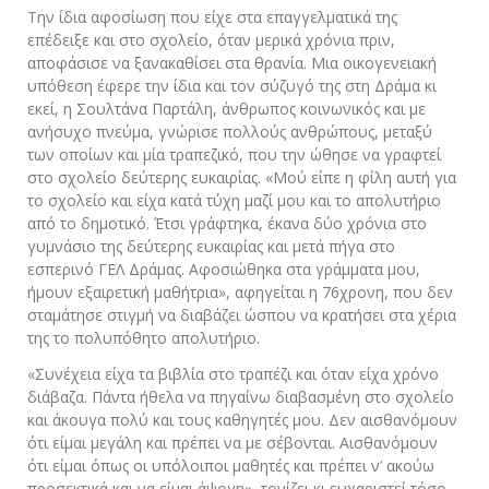
Την ίδια αφοσίωση που είχε στα επαγγελματικά της
επέδειξε και στο σχολείο, όταν μερικά χρόνια πριν,
αποφάσισε να ξανακαθίσει στα θρανία. Μια οικογενειακή
υπόθεση έφερε την ίδια και τον σύζυγό της στη Δράμα κι
εκεί, η Σουλτάνα Παρτάλη, άνθρωπος κοινωνικός και με
ανήσυχο πνεύμα, γνώρισε πολλούς ανθρώπους, μεταξύ
των οποίων και μία τραπεζικό, που την ώθησε να γραφτεί
στο σχολείο δεύτερης ευκαιρίας. «Μού είπε η φίλη αυτή για
το σχολείο και είχα κατά τύχη μαζί μου και το απολυτήριο
από το δημοτικό. Έτσι γράφτηκα, έκανα δύο χρόνια στο
γυμνάσιο της δεύτερης ευκαιρίας και μετά πήγα στο
εσπερινό ΓΕΛ Δράμας. Αφοσιώθηκα στα γράμματα μου,
ήμουν εξαιρετική μαθήτρια», αφηγείται η 76χρονη, που δεν
σταμάτησε στιγμή να διαβάζει ώσπου να κρατήσει στα χέρια
της το πολυπόθητο απολυτήριο.
«Συνέχεια είχα τα βιβλία στο τραπέζι και όταν είχα χρόνο
διάβαζα. Πάντα ήθελα να πηγαίνω διαβασμένη στο σχολείο
και άκουγα πολύ και τους καθηγητές μου. Δεν αισθανόμουν
ότι είμαι μεγάλη και πρέπει να με σέβονται. Αισθανόμουν
ότι είμαι όπως οι υπόλοιποι μαθητές και πρέπει ν’ ακούω
προσεκτικά και να είμαι άψογη», τονίζει κι ευχαριστεί τόσο