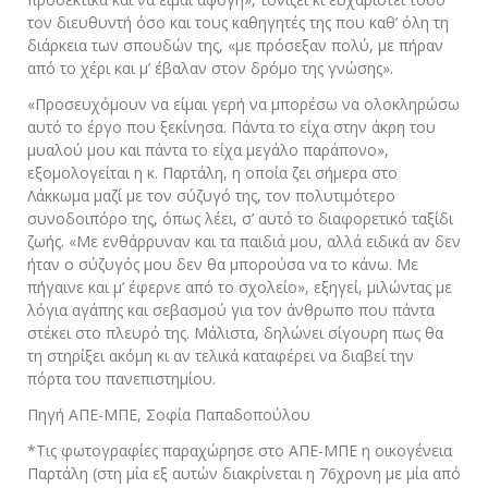
τον διευθυντή όσο και τους καθηγητές της που καθ’ όλη τη
διάρκεια των σπουδών της, «με πρόσεξαν πολύ, με πήραν
από το χέρι και μ’ έβαλαν στον δρόμο της γνώσης».
«Προσευχόμουν να είμαι γερή να μπορέσω να ολοκληρώσω
αυτό το έργο που ξεκίνησα. Πάντα το είχα στην άκρη του
μυαλού μου και πάντα το είχα μεγάλο παράπονο»,
εξομολογείται η κ. Παρτάλη, η οποία ζει σήμερα στο
Λάκκωμα μαζί με τον σύζυγό της, τον πολυτιμότερο
συνοδοιπόρο της, όπως λέει, σ’ αυτό το διαφορετικό ταξίδι
ζωής. «Με ενθάρρυναν και τα παιδιά μου, αλλά ειδικά αν δεν
ήταν ο σύζυγός μου δεν θα μπορούσα να το κάνω. Με
πήγαινε και μ’ έφερνε από το σχολείο», εξηγεί, μιλώντας με
λόγια αγάπης και σεβασμού για τον άνθρωπο που πάντα
στέκει στο πλευρό της. Μάλιστα, δηλώνει σίγουρη πως θα
τη στηρίξει ακόμη κι αν τελικά καταφέρει να διαβεί την
πόρτα του πανεπιστημίου.
Πηγή ΑΠΕ-ΜΠΕ, Σοφία Παπαδοπούλου
*Τις φωτογραφίες παραχώρησε στο ΑΠΕ-ΜΠΕ η οικογένεια
Παρτάλη (στη μία εξ αυτών διακρίνεται η 76χρονη με μία από