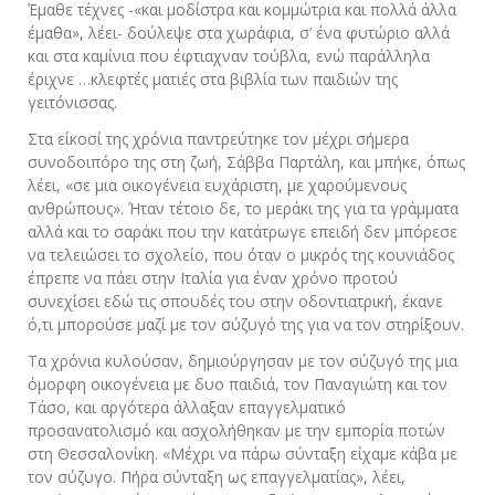
Έμαθε τέχνες -«και μοδίστρα και κομμώτρια και πολλά άλλα
έμαθα», λέει- δούλεψε στα χωράφια, σ’ ένα φυτώριο αλλά
και στα καμίνια που έφτιαχναν τούβλα, ενώ παράλληλα
έριχνε …κλεφτές ματιές στα βιβλία των παιδιών της
γειτόνισσας.
Στα είκοσί της χρόνια παντρεύτηκε τον μέχρι σήμερα
συνοδοιπόρο της στη ζωή, Σάββα Παρτάλη, και μπήκε, όπως
λέει, «σε μια οικογένεια ευχάριστη, με χαρούμενους
ανθρώπους». Ήταν τέτοιο δε, το μεράκι της για τα γράμματα
αλλά και το σαράκι που την κατάτρωγε επειδή δεν μπόρεσε
να τελειώσει το σχολείο, που όταν ο μικρός της κουνιάδος
έπρεπε να πάει στην Ιταλία για έναν χρόνο προτού
συνεχίσει εδώ τις σπουδές του στην οδοντιατρική, έκανε
ό,τι μπορούσε μαζί με τον σύζυγό της για να τον στηρίξουν.
Τα χρόνια κυλούσαν, δημιούργησαν με τον σύζυγό της μια
όμορφη οικογένεια με δυο παιδιά, τον Παναγιώτη και τον
Τάσο, και αργότερα άλλαξαν επαγγελματικό
προσανατολισμό και ασχολήθηκαν με την εμπορία ποτών
στη Θεσσαλονίκη. «Μέχρι να πάρω σύνταξη είχαμε κάβα με
τον σύζυγο. Πήρα σύνταξη ως επαγγελματίας», λέει,