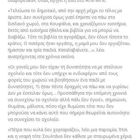
διαφορετικά», όπως εξηγεί η ίδια στο ΑΠΕ-ΜΠΕ.
«Τελείωσα το δημοτικό, από την αρχή μέχρι το τέλος με
άριστα. Δεν συνέχισα όμως γιατί έπρεπε να πάω στο
διπλανό χωριό, στα Κουφάλια, και χρειαζόμουν εισιτήρια.
Εκτός από εισιτήρια ήθελα και βιβλία για να μπορώ να
διαβάζω. Τότε τα βιβλία τα αγοράζαμε, δεν έδινε τίποτα το
κράτος. Ο πατέρας ήταν εργάτης, η μαμά μου δεν εργαζόταν,
ήμασταν και τρία παιδιά. Καταλαβαίνετε…», λέει
ανατρέχοντας στα χρόνια εκείνα.
«Οι γονείς μου δεν είχαν τη δυνατότητα να με στείλουν
σχολείο και τότε δεν υπήρχε κι ενδιαφέρον από τους
φορείς του χωριού να βοηθήσουν ένα παιδί με
δυνατότητες. Τι ήταν πέντε δραχμές να πάω και να γυρίσω;
Δεν με έστειλαν όμως… Προσπάθησα την επόμενη χρονιά
να συνεχίσω το σχολείο αλλά πάλι δεν έγινε», σημειώνει.
Θυμάται, μάλιστα, πόσο είχε θυμώσει τότε που δεν
μπορούσε να κάνει αυτό που σήμερα θεωρείται αυτονόητο:
να συνεχίσει το σχολείο.
«Πέτρα που κυλά δεν χορταριάζει», λέει μια παροιμία. Έτσι
και η νεαρή τότε Σουλτάνα δεν κάθισε με σταυρωμένα χέρια.