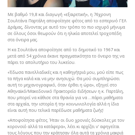
Με βαθμό 19,8 και διαγωγή «εξαιρετική», η 76χρονη
Σουλτάνα Παρτάλη αποφοίτησε φέτος από το εσπερινό ΓΕΛ
Δράμας, δίνοντας με αυτό τον τρόπο το πιο ισχυρό μήνυμα
σε όλους όσοι θεωρούν ότι η ηλικία αποτελεί τροχοπέδη
στα όνειρα μας.
Η κα Σουλτάνα αποφοίτησε από το δημοτικό το 1967 και
μετά από 54 χρόνια έκανε πραγματικότητα το όνειρο της να
πάρει το απολυτήριο του λυκείου.
«Έδωσα πανελλαδικές και η καθηγήτριά μου, μού είπε πως
τα πήγα καλά και να μην ανησυχώ. Θα μού συμπληρώσει
αυτή το μηχανογραφικό, όταν έρθει η ώρα», εξηγεί στο
Αθηναϊκό/Μακεδονικό Πρακτορείο Ειδήσεων η κ. Παρτάλη,
που μπορεί να κάθισε στα θρανία για να …πάρει μαθήματα
στα αρχαία, την ιστορία ή την κοινωνιολογία αλλά η ίδια
είναι αυτή που τελικά παρέδωσε μαθήματα ζωής!
«Αποφοίτησα φέτος. Ήταν οι δυο χρονιές δύσκολες με τον
κορονοϊό αλλά τα κατάφερα», λέει κι αρχίζει ν’ αφηγείται
τους λόγους που την κράτησαν όλα αυτά τα χρόνια μακριά