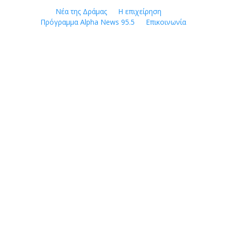
Skip
Νέα της Δράμας
Η επιχείρηση
to
Πρόγραμμα Alpha News 95.5
Επικοινωνία
content