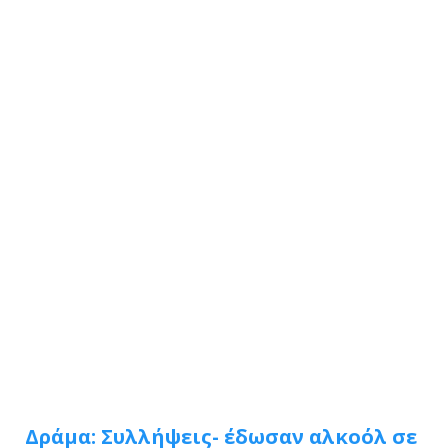
Δράμα: Συλλήψεις- έδωσαν αλκοόλ σε