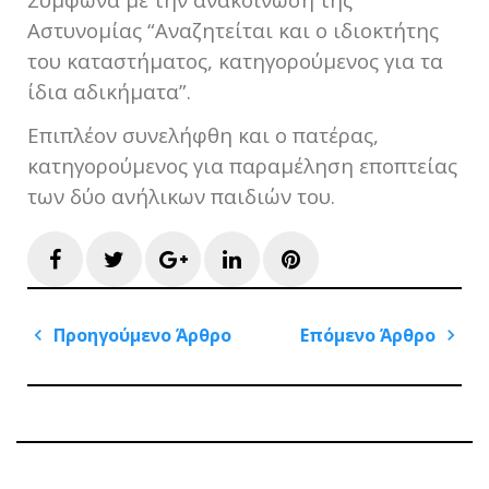
Αστυνομίας “Αναζητείται και ο ιδιοκτήτης
του καταστήματος, κατηγορούμενος για τα
ίδια αδικήματα”.
Επιπλέον συνελήφθη και ο πατέρας,
κατηγορούμενος για παραμέληση εποπτείας
των δύο ανήλικων παιδιών του.
Facebook
Twitter
Google+
LinkedIn
Pinterest
Πλοήγηση
Προηγούμενο Άρθρο
Επόμενο Άρθρο
άρθρων
Previous
Next
Post
Post