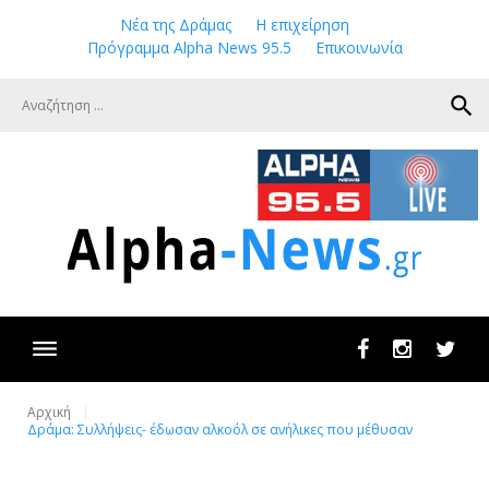
Skip
Νέα της Δράμας
Η επιχείρηση
to
Πρόγραμμα Alpha News 95.5
Επικοινωνία
content
search
Facebook
Instagram
Twit
Αρχική
Δράμα: Συλλήψεις- έδωσαν αλκοόλ σε ανήλικες που μέθυσαν