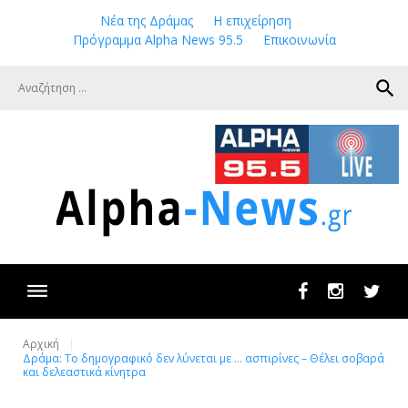
Skip
Νέα της Δράμας
Η επιχείρηση
to
Πρόγραμμα Alpha News 95.5
Επικοινωνία
content
search
Facebook
Instagram
Twit
Αρχική
Δράμα: Το δημογραφικό δεν λύνεται με … ασπιρίνες – Θέλει σοβαρά
και δελεαστικά κίνητρα