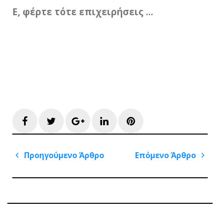
Ε, φέρτε τότε επιχειρήσεις …
Facebook
Twitter
Google+
LinkedIn
Pinterest
Πλοήγηση
Προηγούμενο Άρθρο
Επόμενο Άρθρο
άρθρων
Previous
Next
Post
Post