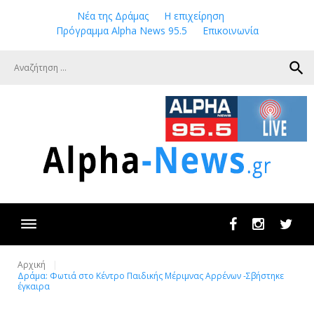
Skip
Νέα της Δράμας
Η επιχείρηση
to
Πρόγραμμα Alpha News 95.5
Επικοινωνία
content
search
Facebook
Instagram
Twit
Αρχική
Δράμα: Φωτιά στο Κέντρο Παιδικής Μέριμνας Αρρένων -Σβήστηκε
έγκαιρα