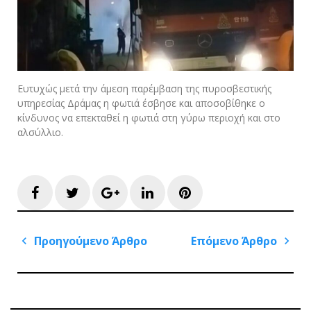
Ευτυχώς μετά την άμεση παρέμβαση της πυροσβεστικής
υπηρεσίας Δράμας η φωτιά έσβησε και αποσοβίθηκε ο
κίνδυνος να επεκταθεί η φωτιά στη γύρω περιοχή και στο
αλσύλλιο.
Facebook
Twitter
Google+
LinkedIn
Pinterest
Πλοήγηση
Προηγούμενο Άρθρο
Επόμενο Άρθρο
άρθρων
Previous
Next
Post
Post