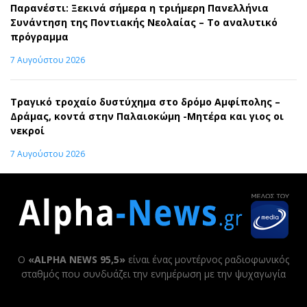
Παρανέστι: Ξεκινά σήμερα η τριήμερη Πανελλήνια
Συνάντηση της Ποντιακής Νεολαίας – Το αναλυτικό
πρόγραμμα
7 Αυγούστου 2026
Τραγικό τροχαίο δυστύχημα στο δρόμο Αμφίπολης –
Δράμας, κοντά στην Παλαιοκώμη -Μητέρα και γιος οι
νεκροί
7 Αυγούστου 2026
Ο
«ALPHA NEWS 95,5»
είναι ένας μοντέρνος ραδιοφωνικός
σταθμός που συνδυάζει την ενημέρωση με την ψυχαγωγία