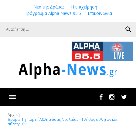
Skip
Νέα της Δράμας
Η επιχείρηση
to
Πρόγραμμα Alpha News 95.5
Επικοινωνία
content
search
Facebook
Instagram
Twit
Αρχική
Δράμα: 1η Γιορτή́ Αθλητιώσας Νεολαίας – Πλήθος αθλητών και
αθλητριών