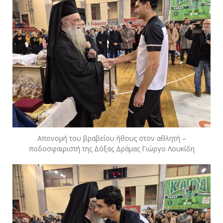
Απονομή του βραβείου ήθους στον αθλητή –
ποδοσφαιριστή της Δόξας Δράμας Γιώργο Λουκίδη