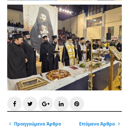
Facebook
Twitter
Google+
LinkedIn
Pinterest
Πλοήγηση
Προηγούμενο Άρθρο
Επόμενο Άρθρο