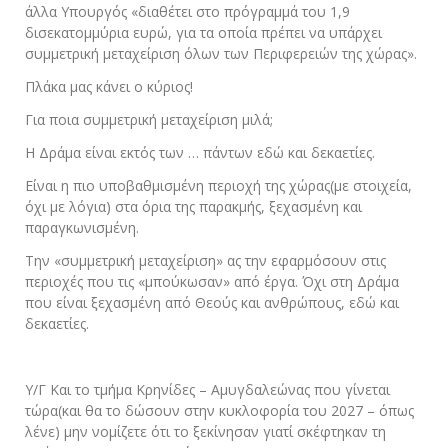
άλλα Υπουργός «διαθέτει στο πρόγραμμά του 1,9
δισεκατομμύρια ευρώ, για τα οποία πρέπει να υπάρχει
συμμετρική μεταχείριση όλων των Περιφερειών της χώρας».
Πλάκα μας κάνει ο κύριος!
Για ποια συμμετρική μεταχείριση μιλά;
Η Δράμα είναι εκτός των … πάντων εδώ και δεκαετίες.
Είναι η πιο υποβαθμισμένη περιοχή της χώρας(με στοιχεία,
όχι με λόγια) στα όρια της παρακμής, ξεχασμένη και
παραγκωνισμένη.
Την «συμμετρική μεταχείριση» ας την εφαρμόσουν στις
περιοχές που τις «μπούκωσαν» από έργα. Όχι στη Δράμα
που είναι ξεχασμένη από Θεούς και ανθρώπους, εδώ και
δεκαετίες.
Υ/Γ Και το τμήμα Κρηνίδες – Αμυγδαλεώνας που γίνεται
τώρα(και θα το δώσουν στην κυκλοφορία του 2027 – όπως
λένε) μην νομίζετε ότι το ξεκίνησαν γιατί σκέφτηκαν τη