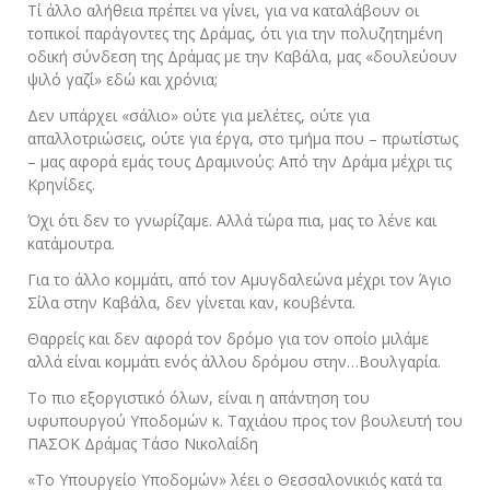
Τί άλλο αλήθεια πρέπει να γίνει, για να καταλάβουν οι
τοπικοί παράγοντες της Δράμας, ότι για την πολυζητημένη
οδική σύνδεση της Δράμας με την Καβάλα, μας «δουλεύουν
ψιλό γαζί» εδώ και χρόνια;
Δεν υπάρχει «σάλιο» ούτε για μελέτες, ούτε για
απαλλοτριώσεις, ούτε για έργα, στο τμήμα που – πρωτίστως
– μας αφορά εμάς τους Δραμινούς: Από την Δράμα μέχρι τις
Κρηνίδες.
Όχι ότι δεν το γνωρίζαμε. Αλλά τώρα πια, μας το λένε και
κατάμουτρα.
Για το άλλο κομμάτι, από τον Αμυγδαλεώνα μέχρι τον Άγιο
Σίλα στην Καβάλα, δεν γίνεται καν, κουβέντα.
Θαρρείς και δεν αφορά τον δρόμο για τον οποίο μιλάμε
αλλά είναι κομμάτι ενός άλλου δρόμου στην…Βουλγαρία.
Το πιο εξοργιστικό όλων, είναι η απάντηση του
υφυπουργού Υποδομών κ. Ταχιάου προς τον βουλευτή του
ΠΑΣΟΚ Δράμας Τάσο Νικολαίδη
«Το Υπουργείο Υποδομών» λέει ο Θεσσαλονικιός κατά τα