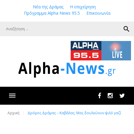
Skip
Νέα της Δράμας
Η επιχείρηση
to
Πρόγραμμα Alpha News 95.5
Επικοινωνία
content
search
Facebook
Instagram
Twit
Αρχική
Δρόμος Δράμας – Καβάλας: Μας δουλεύουν ψιλό γαζί