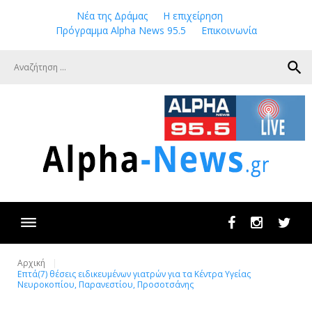
Skip
Νέα της Δράμας
Η επιχείρηση
to
Πρόγραμμα Alpha News 95.5
Επικοινωνία
content
search
Facebook
Instagram
Twit
Αρχική
Επτά(7) θέσεις ειδικευμένων γιατρών για τα Κέντρα Υγείας
Νευροκοπίου, Παρανεστίου, Προσοτσάνης