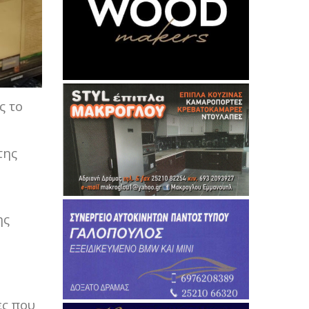
ς το
της
ης
ες που