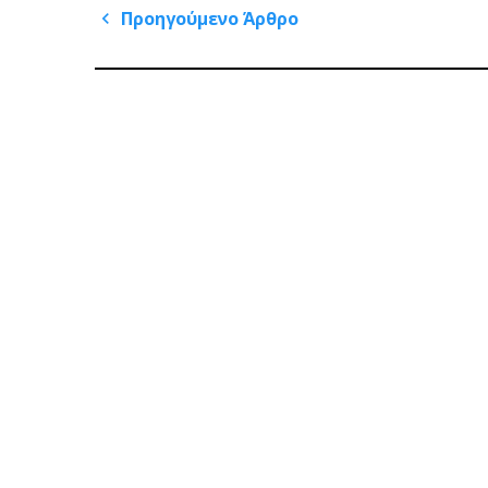
Πλοήγηση
Προηγούμενο Άρθρο
άρθρων
Previous
Post