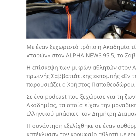
Με έναν ξεχωριστό τρόπο η Ακαδημία τ
«παρών» στον ALPHA NEWS 95.5, το Σάβ
Η επίσκεψη των μικρών αθλητών στον 
πρωινής Σαββατιάτικης εκπομπής «Εν τη
παρουσιάζει ο Χρήστος Παπαθεοδώρου.
Σε ένα podcast που ξεχώρισε για τη ζων
Ακαδημίας, τα οποία είχαν την μοναδικ
ελληνικού μπάσκετ, τον Δημήτρη Διαμαν
Η συνάντηση εξελίχθηκε σε έναν αυθόρμ
κατέκλυσαν τον κορυφαίο αθλητή με ερωτ