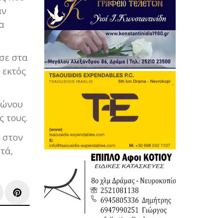
αν
α
σε στα
 εκτός
φώνου
 τους.
 στον
τά,
e+
inkedIn
Pinterest