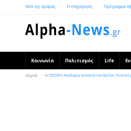
Skip
Νέα της Δράμας
Η επιχείρηση
Πρόγραμμα Al
to
content
Κοινωνία
Πολιτισμός
Life
Ε
Αρχική
Η ΤΕΣΣΕΡΑ Ακαδημία συναντά τον θρύλο: Podcast 