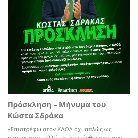
Πρόσκληση – Μήνυμα του
Κώστα Σδράκα
«Επιστρέφω στον ΚΑΟΔ όχι απλώς ως
προπονητής, αλλά ως ένας άνθρωπος που