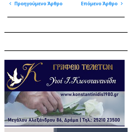
Πλοήγηση
Προηγούμενο Άρθρο
Επόμενο Άρθρο
άρθρων
Previous
Next
Post
Post