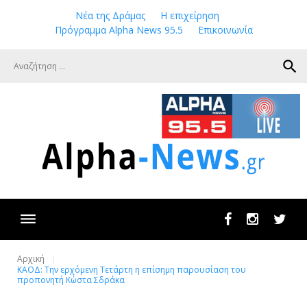
Skip
Νέα της Δράμας
Η επιχείρηση
to
Πρόγραμμα Alpha News 95.5
Επικοινωνία
content
search
Facebook
Instagram
Twit
Αρχική
ΚΑΟΔ: Την ερχόμενη Τετάρτη η επίσημη παρουσίαση του
προπονητή Κώστα Σδράκα