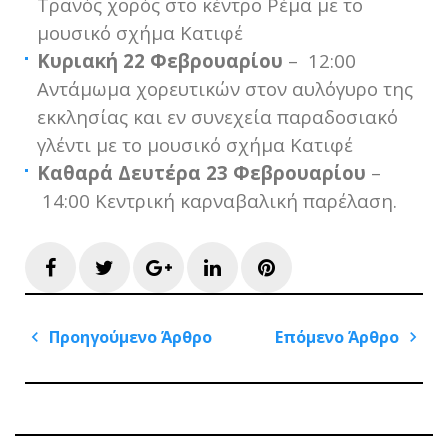
Τρανός χορός στο κέντρο Ρέμα με το
μουσικό σχήμα Κατιφέ
Κυριακή 22 Φεβρουαρίου
– 12:00
Αντάμωμα χορευτικών στον αυλόγυρο της
εκκλησίας και εν συνεχεία παραδοσιακό
γλέντι με το μουσικό σχήμα Κατιφέ
Καθαρά Δευτέρα 23 Φεβρουαρίου
–
14:00 Κεντρική καρναβαλική παρέλαση.
Facebook
Twitter
Google+
LinkedIn
Pinterest
Πλοήγηση
Προηγούμενο Άρθρο
Επόμενο Άρθρο
άρθρων
Previous
Next
Post
Post