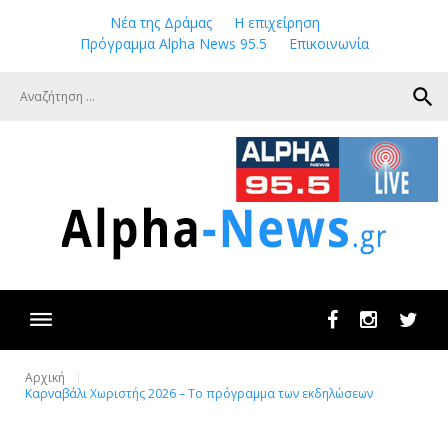
Skip
Νέα της Δράμας
Η επιχείρηση
to
Πρόγραμμα Alpha News 95.5
Επικοινωνία
content
search
Facebook
Instagram
Twit
Αρχική
Καρναβάλι Χωριστής 2026 – Το πρόγραμμα των εκδηλώσεων