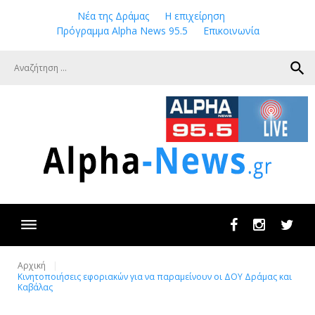
Skip
Νέα της Δράμας
Η επιχείρηση
to
Πρόγραμμα Alpha News 95.5
Επικοινωνία
content
search
Facebook
Instagram
Twit
Αρχική
Κινητοποιήσεις εφοριακών για να παραμείνουν οι ΔΟΥ Δράμας και
Καβάλας