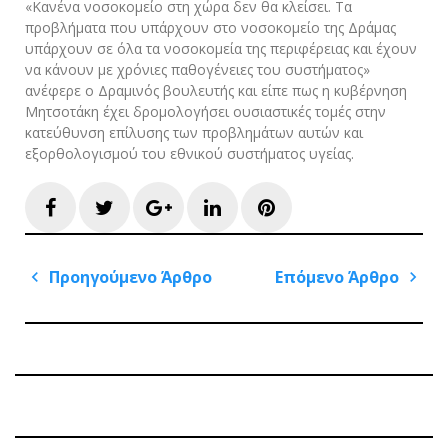
«Κανένα νοσοκομείο στη χώρα δεν θα κλείσει. Τα
προβλήματα που υπάρχουν στο νοσοκομείο της Δράμας
υπάρχουν σε όλα τα νοσοκομεία της περιφέρειας και έχουν
να κάνουν με χρόνιες παθογένειες του συστήματος»
ανέφερε ο Δραμινός βουλευτής και είπε πως η κυβέρνηση
Μητσοτάκη έχει δρομολογήσει ουσιαστικές τομές στην
κατεύθυνση επίλυσης των προβλημάτων αυτών και
εξορθολογισμού του εθνικού συστήματος υγείας.
Facebook
Twitter
Google+
LinkedIn
Pinterest
Πλοήγηση
Προηγούμενο Άρθρο
Επόμενο Άρθρο
άρθρων
Previous
Next
Post
Post