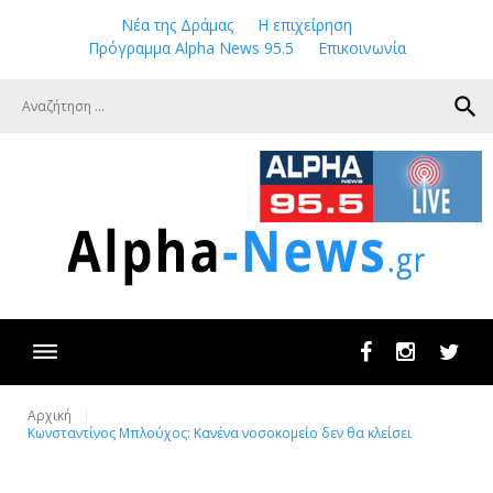
Skip
Νέα της Δράμας
Η επιχείρηση
to
Πρόγραμμα Alpha News 95.5
Επικοινωνία
content
search
Facebook
Instagram
Twit
Αρχική
Κωνσταντίνος Μπλούχος: Κανένα νοσοκομείο δεν θα κλείσει