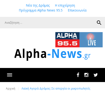
Skip
Νέα της Δράμας
Η επιχείρηση
to
Πρόγραμμα Alpha News 95.5
Επικοινωνία
content
search
Facebook
Instagram
Twit
Αρχική
Λαϊκή Αγορά Δράμας: Σε απεργία οι μικροπωλητές