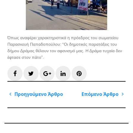
Όπως αναφέρει χαρακτηριστικά η πρόεδρος του σωματείου
Παρασκευή Παπαδοπούλου: “Οι δημοτικές παρατάξεις του
δήμου Δράμας θέλουν τον αφανισμό μας. Η Δράμα τυχαία δεν
έφτασε στον πάτο”.
Facebook
Twitter
Google+
LinkedIn
Pinterest
Πλοήγηση
Προηγούμενο Άρθρο
Επόμενο Άρθρο
άρθρων
Previous
Next
Post
Post