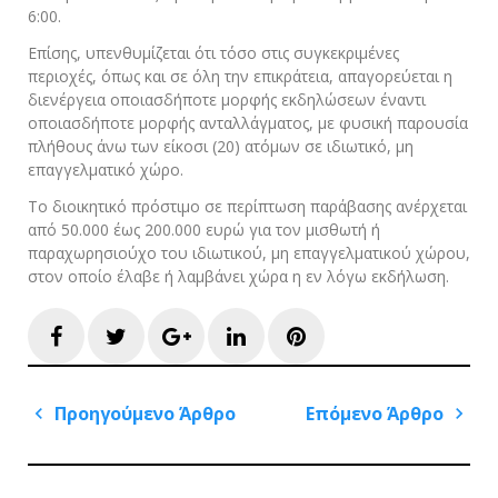
6:00.
Επίσης, υπενθυμίζεται ότι τόσο στις συγκεκριμένες
περιοχές, όπως και σε όλη την επικράτεια, απαγορεύεται η
διενέργεια οποιασδήποτε μορφής εκδηλώσεων έναντι
οποιασδήποτε μορφής ανταλλάγματος, με φυσική παρουσία
πλήθους άνω των είκοσι (20) ατόμων σε ιδιωτικό, μη
επαγγελματικό χώρο.
Το διοικητικό πρόστιμο σε περίπτωση παράβασης ανέρχεται
από 50.000 έως 200.000 ευρώ για τον μισθωτή ή
παραχωρησιούχο του ιδιωτικού, μη επαγγελματικού χώρου,
στον οποίο έλαβε ή λαμβάνει χώρα η εν λόγω εκδήλωση.
Facebook
Twitter
Google+
LinkedIn
Pinterest
Πλοήγηση
Προηγούμενο Άρθρο
Επόμενο Άρθρο
άρθρων
Previous
Next
Post
Post