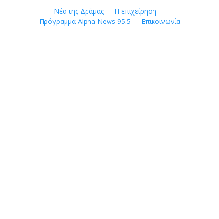
Skip
Νέα της Δράμας
Η επιχείρηση
to
Πρόγραμμα Alpha News 95.5
Επικοινωνία
content