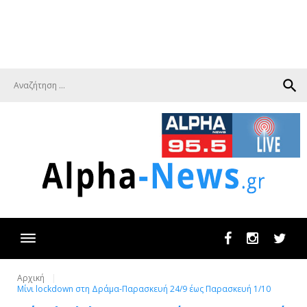
search
Facebook
Instagram
Twit
Αρχική
Μίνι lockdown στη Δράμα-Παρασκευή 24/9 έως Παρασκευή 1/10