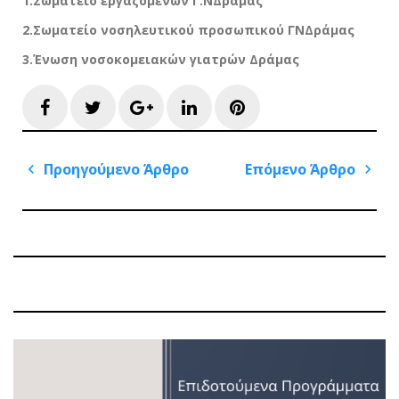
1.Σωματείο εργαζομένων Γ.ΝΔράμας
2.Σωματείο νοσηλευτικού προσωπικού ΓΝΔράμας
3.Ένωση νοσοκομειακών γιατρών Δράμας
Facebook
Twitter
Google+
LinkedIn
Pinterest
Πλοήγηση
Προηγούμενο Άρθρο
Επόμενο Άρθρο
άρθρων
Previous
Next
Post
Post