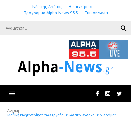
Skip
Νέα της Δράμας
Η επιχείρηση
to
Πρόγραμμα Alpha News 95.5
Επικοινωνία
content
search
Facebook
Instagram
Twit
Αρχική
Μαζική κινητοποίηση των εργαζομένων στο νοσοκομείο Δράμας