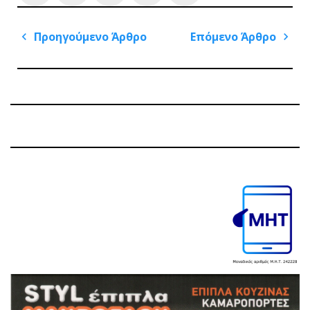
Πλοήγηση
Προηγούμενο Άρθρο
Επόμενο Άρθρο
άρθρων
Previous
Next
Post
Post