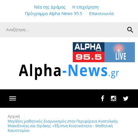
Skip
Νέα της Δράμας
Η επιχείρηση
to
Πρόγραμμα Alpha News 95.5
Επικοινωνία
content
search
Facebook
Instagram
Twit
Αρχική
Μεγάλος μαθητικός διαγωνισμός στην Περιφέρεια Ανατολικής
Μακεδονίας και Θράκης: «Έξυπνη Κινητικότητα – Μαθητική
Καινοτομία»