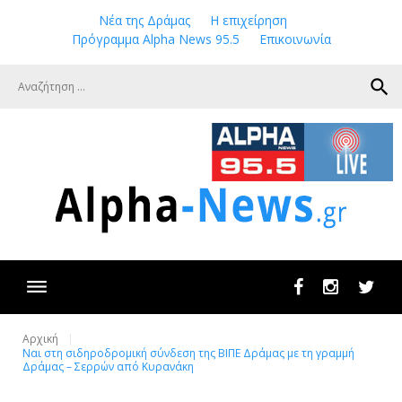
Skip
Νέα της Δράμας
Η επιχείρηση
to
Πρόγραμμα Alpha News 95.5
Επικοινωνία
content
search
Facebook
Instagram
Twit
Αρχική
Ναι στη σιδηροδρομική σύνδεση της ΒΙΠΕ Δράμας με τη γραμμή
Δράμας – Σερρών από Κυρανάκη