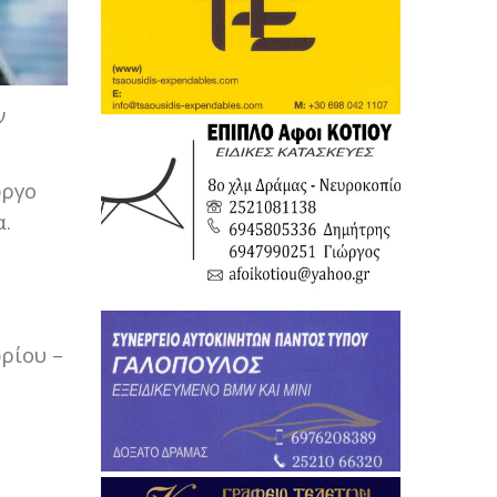
ν
ώργο
α.
ρίου –