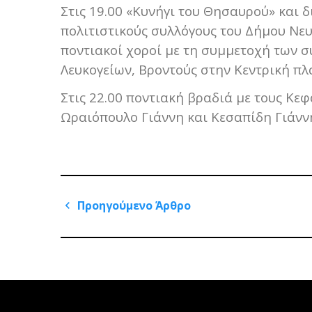
Στις 19.00 «Κυνήγι του Θησαυρού» και 
πολιτιστικούς συλλόγους του Δήμου Νευ
ποντιακοί χοροί με τη συμμετοχή των 
Λευκογείων, Βροντούς στην Κεντρική πλ
Στις 22.00 ποντιακή βραδιά με τους Κ
Ωραιόπουλο Γιάννη και Κεσαπίδη Γιάννη
Πλοήγηση
Προηγούμενο Άρθρο
άρθρων
Previous
Post