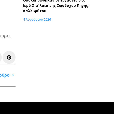
Ολοκληρώθηκαν οι εργασίες στο
Ιερό Σπήλαιο της Ζωοδόχου Πηγής
Καλλιφύτου
4 Αυγούστου 2026
δωρο,
e+
inkedIn
Pinterest
ρθρο
Next
Post