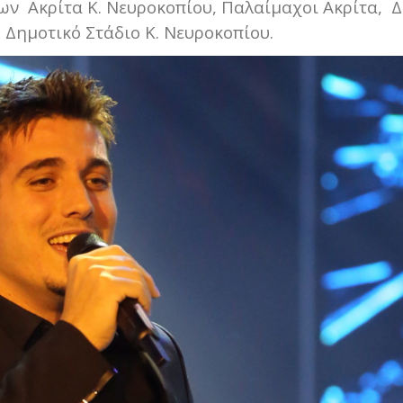
ων Ακρίτα Κ. Νευροκοπίου, Παλαίμαχοι Ακρίτα, 
 Δημοτικό Στάδιο Κ. Νευροκοπίου.