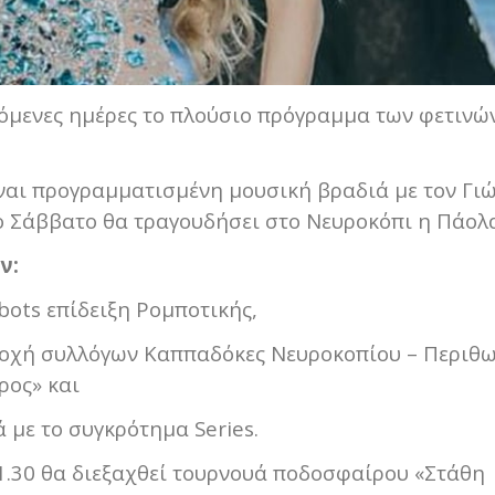
επόμενες ημέρες το πλούσιο πρόγραμμα των φετινώ
ίναι προγραμματισμένη μουσική βραδιά με τον Γι
ο Σάββατο θα τραγουδήσει στο Νευροκόπι η Πάολ
ν:
bots επίδειξη Ρομποτικής,
τοχή συλλόγων Καππαδόκες Νευροκοπίου – Περιθω
ρος» και
 με το συγκρότημα Series.
21.30 θα διεξαχθεί τουρνουά ποδοσφαίρου «Στάθη