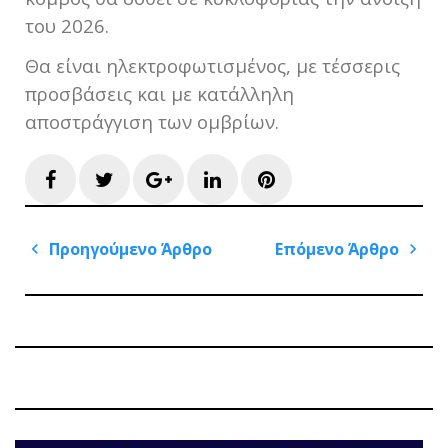
του 2026.
Θα είναι ηλεκτροφωτισμένος, με τέσσερις
προσβάσεις και με κατάλληλη
αποστράγγιση των ομβρίων.
Facebook
Twitter
Google+
LinkedIn
Pinterest
Πλοήγηση
Προηγούμενο Άρθρο
Επόμενο Άρθρο
άρθρων
Previous
Next
Post
Post