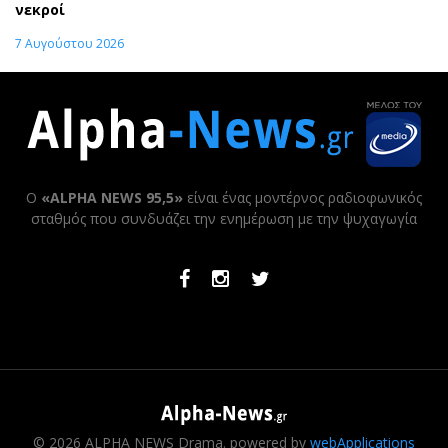
νεκροί
7 Αυγούστου 2026
Ο
«ALPHA NEWS 95,5»
είναι ένας μοντέρνος ραδιοφωνικός
σταθμός που συνδυάζει την ενημέρωση με την ψυχαγωγία
Facebook
Instagram
Twitter
© 2026 ALPHA NEWS Drama. powered by
webApplications