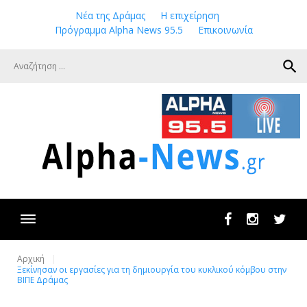
Skip
Νέα της Δράμας
Η επιχείρηση
to
Πρόγραμμα Alpha News 95.5
Επικοινωνία
content
search
Facebook
Instagram
Twit
Αρχική
Ξεκίνησαν οι εργασίες για τη δημιουργία του κυκλικού κόμβου στην
ΒΙΠΕ Δράμας