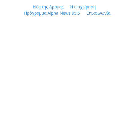
Skip
Νέα της Δράμας
Η επιχείρηση
to
Πρόγραμμα Alpha News 95.5
Επικοινωνία
content