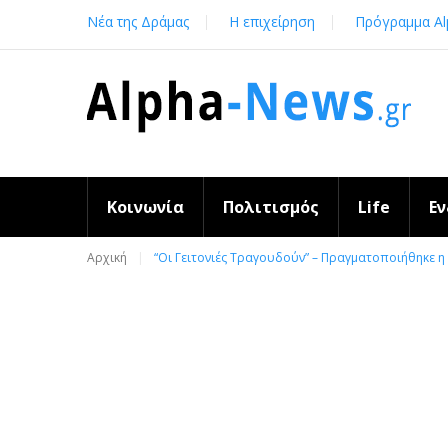
Skip
Νέα της Δράμας
Η επιχείρηση
Πρόγραμμα Al
to
content
Κοινωνία
Πολιτισμός
Life
Ε
Αρχική
“Οι Γειτονιές Τραγουδούν” – Πραγματοποιήθηκε 