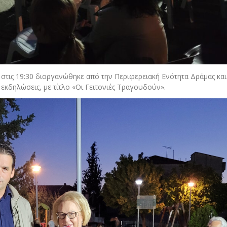
στις 19:30 διοργανώθηκε από την Περιφερειακή Ενότητα Δράμας και
εκδηλώσεις, με τίτλο «Οι Γειτονιές Τραγουδούν».