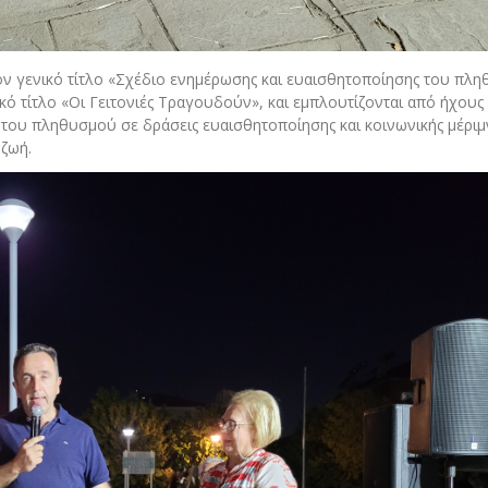
ον γενικό τίτλο «Σχέδιο ενημέρωσης και ευαισθητοποίησης του πλ
κό τίτλο «Οι Γειτονιές Τραγουδούν», και εμπλουτίζονται από ήχους
 του πληθυσμού σε δράσεις ευαισθητοποίησης και κοινωνικής μέριμν
 ζωή.