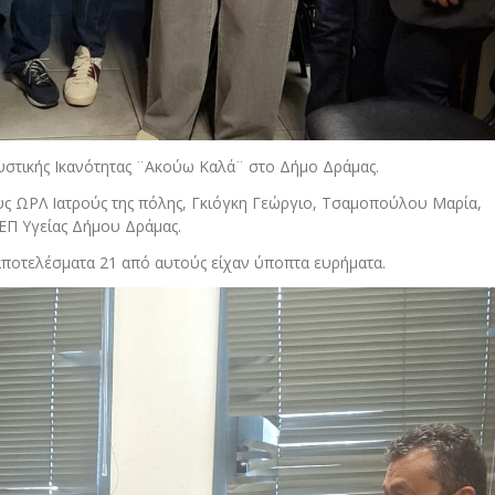
στικής Ικανότητας ¨Ακούω Καλά¨ στο Δήμο Δράμας.
ς ΩΡΛ Ιατρούς της πόλης, Γκιόγκη Γεώργιο, Τσαμοπούλου Μαρία,
ΕΠ Υγείας Δήμου Δράμας.
αποτελέσματα 21 από αυτούς είχαν ύποπτα ευρήματα.