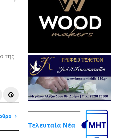
ο της
e+
inkedIn
Pinterest
ρθρο
Τελευταία Νέα
Next
Post