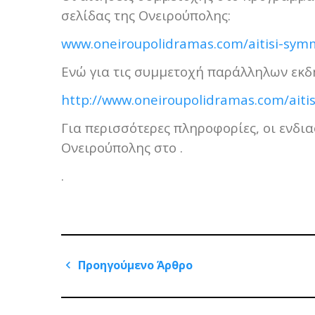
σελίδας της Ονειρούπολης:
www.oneiroupolidramas.com/aitisi-sy
Ενώ για τις συμμετοχή παράλληλων εκδ
http://www.oneiroupolidramas.com/aiti
Για περισσότερες πληροφορίες, οι ενδι
Ονειρούπολης στο .
.
Πλοήγηση
Προηγούμενο Άρθρο
άρθρων
Previous
Post