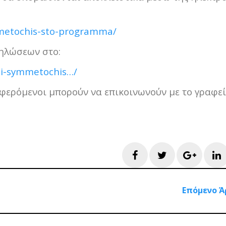
mmetochis-sto-programma/
ηλώσεων στο:
si-symmetochis…/
αφερόμενοι μπορούν να επικοινωνούν με το γραφεί
Facebook
Twitter
Googl
L
Επόμενο Ά