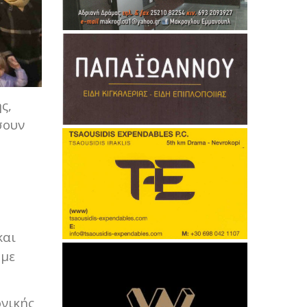
ς,
σουν
και
 με
ονικής